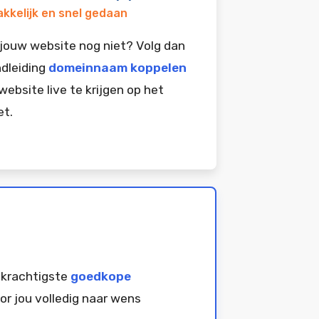
kkelijk en snel gedaan
jouw website nog niet? Volg dan
dleiding
domeinnaam koppelen
website live te krijgen op het
et.
 krachtigste
goedkope
or jou volledig naar wens