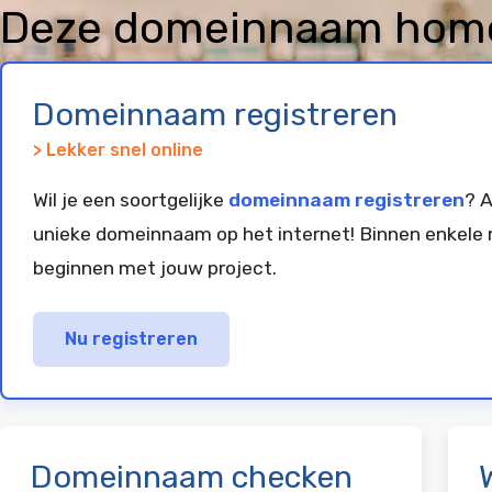
Deze domeinnaam homel
geregistreerd en gepar
Domeinnaam registreren
> Lekker snel online
Wil je een soortgelijke
domeinnaam registreren
? A
unieke domeinnaam op het internet! Binnen enkele 
beginnen met jouw project.
Nu registreren
Domeinnaam checken