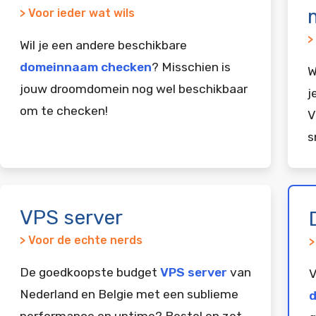
> Voor ieder wat wils
>
Wil je een andere beschikbare
domeinnaam checken
? Misschien is
W
jouw droomdomein nog wel beschikbaar
j
om te checken!
V
s
VPS server
> Voor de echte nerds
>
De goedkoopste budget
VPS server
van
V
Nederland en Belgie met een sublieme
d
performance en uptime? Bestel en zet