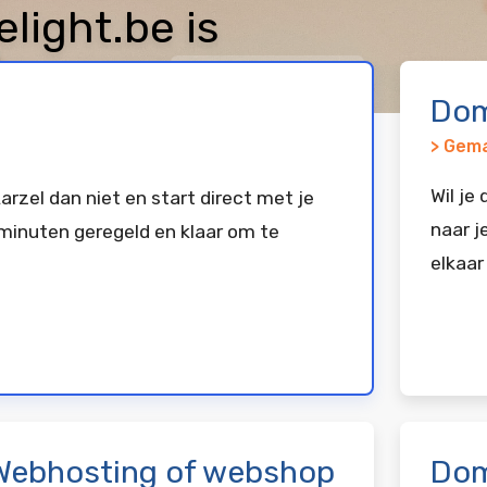
ight.be is
keerd bij
Vimexx
Dom
> Gema
Wil je
arzel dan niet en start direct met je
naar j
minuten geregeld en klaar om te
elkaar
Webhosting of webshop
Dom